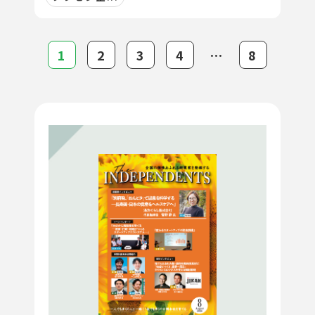
1
2
3
4
⋯
8