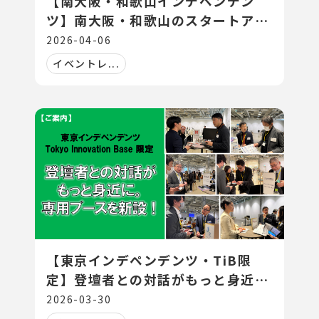
【南大阪・和歌山インデペンデン
ツ】南大阪・和歌山のスタートアッ
プ動向について
2026-04-06
イベントレ...
【東京インデペンデンツ・TiB限
定】登壇者との対話がもっと身近
に。専用ブースを新設！
2026-03-30