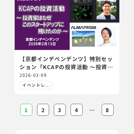
【京都インデペンデンツ】特別セッ
ション「KCAPの投資活動 ～投資家
はなぜ、このスタートアップに賭け
2026-03-09
たのか～」
イベントレ...
1
2
3
4
⋯
8