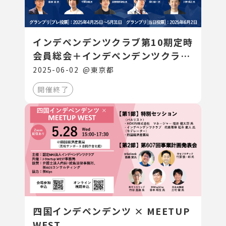
インデペンデンツクラブ第10期定時
会員総会＋インデペンデンツクラブ
大賞表彰
2025-06-02
@
東京都
開催終了
四国インデペンデンツ × MEETUP
WEST