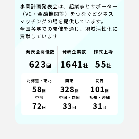
事業計画発表会は、起業家とサポーター
（VC・金融機関等）をつなぐビジネス
マッチングの場を提供しています。
全国各地での開催を通じ、地域活性化に
貢献しています
発表会開催数
発表企業数
株式上場
623
1641
55
回
社
社
北海道・東北
関東
関西
58
328
101
回
回
回
中部
中国・四国
九州・沖縄
72
33
31
回
回
回