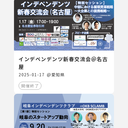
インデペンデンツ新春交流会＠名古
屋
2025-01-17
@
愛知県
開催終了