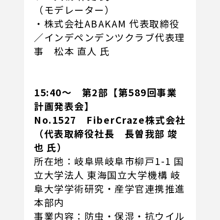
（モデレーター）
・株式会社ABAKAM 代表取締役
／インデペンデンツクラブ代表理
事 松本 直人 氏
15:40～ 第2部【第589回事業
計画発表会】
No.1527 FiberCraze株式会社
（代表取締役社長 長曽我部 竣
也 氏）
所在地：岐阜県岐阜市柳戸1-1 国
立大学法人 東海国立大学機構 岐
阜大学学術研究・産学官連携推進
本部内
事業内容：防虫・保湿・抗ウイル