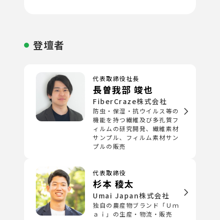
登壇者
代表取締役社長
長曽我部 竣也
FiberCraze株式会社
防虫・保湿・抗ウイルス等の
機能を持つ繊維及び多孔質フ
ィルムの研究開発、繊維素材
サンプル、フィルム素材サン
プルの販売
代表取締役
杉本 稜太
Umai Japan株式会社
独自の農産物ブランド「Ｕｍ
ａｉ」の生産・物流・販売