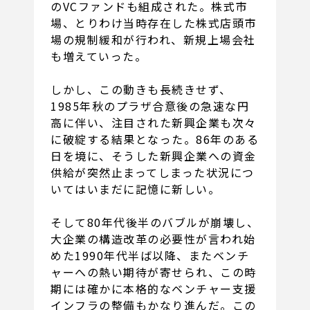
のVCファンドも組成された。株式市
場、とりわけ当時存在した株式店頭市
場の規制緩和が行われ、新規上場会社
も増えていった。
しかし、この動きも長続きせず、
1985年秋のプラザ合意後の急速な円
高に伴い、注目された新興企業も次々
に破綻する結果となった。86年のある
日を境に、そうした新興企業への資金
供給が突然止まってしまった状況につ
いてはいまだに記憶に新しい。
そして80年代後半のバブルが崩壊し、
大企業の構造改革の必要性が言われ始
めた1990年代半ば以降、またベンチ
ャーへの熱い期待が寄せられ、この時
期には確かに本格的なベンチャー支援
インフラの整備もかなり進んだ。この