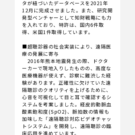
タが紐づいたデータベースを2021年
12月に完成させました。また、研究開
発型ベンチャーとして知財戦略にも力
を入れており、特許は、国内6件取
得、米国1件取得しています。
■超聴診器の社会実装により、遠隔医
療の発展に寄与
2016年熊本地震発生の際、ドクタ
ーカーで現地入りしたものの、高度な
医療機器が使えず、診察に難渋した経
験があります。正確性に欠けていた遠
隔聴診のクオリティを上げるために、
心音を可視化して目と耳で確認するシ
ステムを考案しました。経皮的動脈血
酸素飽和度(SpO2)、脈拍数の情報も
加味した「遠隔聴診対応ビデオチャッ
トシステム」を開発し、遠隔聴診の臨
床応用を進めています。