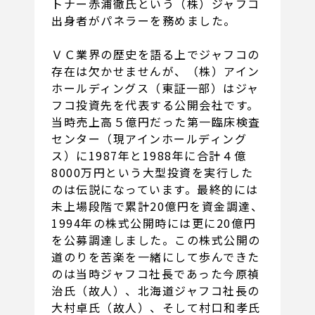
トナー赤浦徹氏という（株）ジャフコ
出身者がパネラーを務めました。
ＶＣ業界の歴史を語る上でジャフコの
存在は欠かせませんが、（株）アイン
ホールディングス（東証一部）はジャ
フコ投資先を代表する公開会社です。
当時売上高５億円だった第一臨床検査
センター（現アインホールディング
ス）に1987年と1988年に合計４億
8000万円という大型投資を実行した
のは伝説になっています。最終的には
未上場段階で累計20億円を資金調達、
1994年の株式公開時には更に20億円
を公募調達しました。この株式公開の
道のりを苦楽を一緒にして歩んできた
のは当時ジャフコ社長であった今原禎
治氏（故人）、北海道ジャフコ社長の
大村卓氏（故人）、そして村口和孝氏