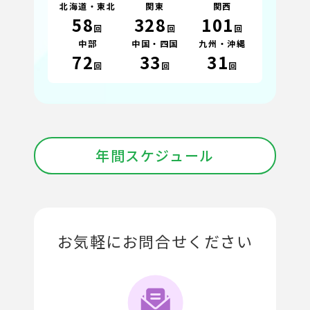
北海道・東北
関東
関西
58
328
101
回
回
回
中部
中国・四国
九州・沖縄
72
33
31
回
回
回
年間スケジュール
お気軽にお問合せください