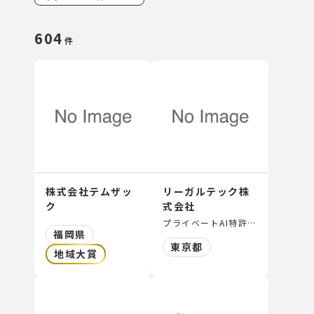
604
件
株式会社テムザッ
リーガルテック株
ク
式会社
プライベートAI特許「MyTokkyo.Ai」の提供、知財ポータル「Tokkyo.Ai」の運営、知財マーケットプレイス「IPマーケットプレイス」の運営、オープンイノベーション「Innovationマーケットプレイス」の運営、リーガルテックVDRの提供、知財契約CLM「keiyaku.ai」の提供、オンライン商標サービスの運営、知財判例訴訟検索「LegalSearch」の提供
福岡県
東京都
地域大賞