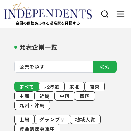
全国の個性あふれる起業家を発掘する
発表企業一覧
検索
すべて
北海道
東北
関東
中部
近畿
中国
四国
九州・沖縄
上場
グランプリ
地域大賞
資金調達募集中