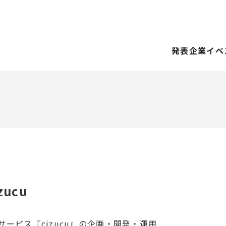
発表企業
イベ
ucu
ービス『cizucu』の企画・開発・運用