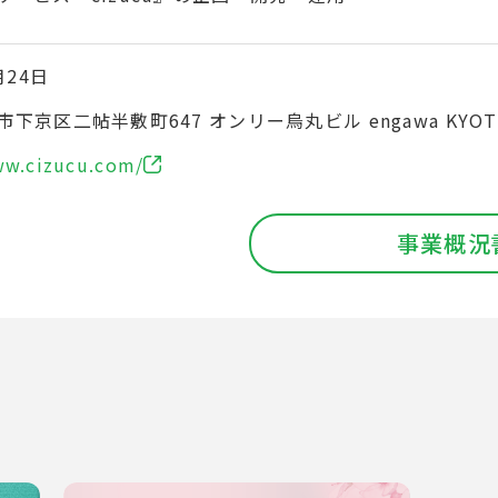
月24日
下京区二帖半敷町647 オンリー烏丸ビル engawa KYOT
ww.cizucu.com/
事業概況