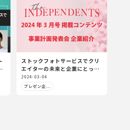
ストックフォトサービスでクリ
ト
エイターの未来と企業にとって
作
最適な一枚を創出する
2024-03-04
プレゼン企...