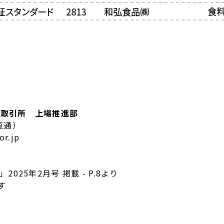
券取引所 上場推進部
（直通）
r.jp
S」2025年2月号 掲載 - P.8より
す