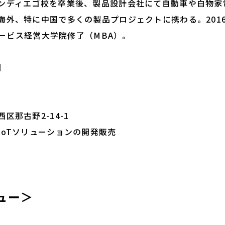
ンディエゴ校を卒業後、製品設計会社にて自動車や白物家
海外、特に中国で多くの製品プロジェクトに携わる。201
グロービス経営大学院修了（MBA）。
】
区那古野2-14-1
IoTソリューションの開発販売
ュー＞