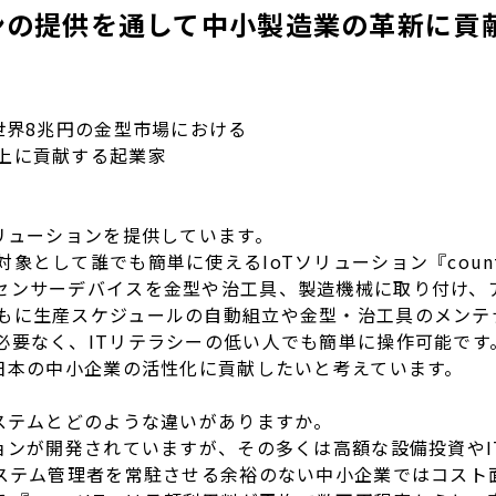
ョンの提供を通して中小製造業の革新に貢
世界8兆円の金型市場における
上に貢献する起業家
ソリューションを提供しています。
象として誰でも簡単に使えるIoTソリューション『count
センサーデバイスを金型や治工具、製造機械に取り付け、
もに生産スケジュールの自動組立や金型・治工具のメンテ
必要なく、ITリテラシーの低い人でも簡単に操作可能です
で日本の中小企業の活性化に貢献したいと考えています。
システムとどのような違いがありますか。
ションが開発されていますが、その多くは高額な設備投資やI
システム管理者を常駐させる余裕のない中小企業ではコスト