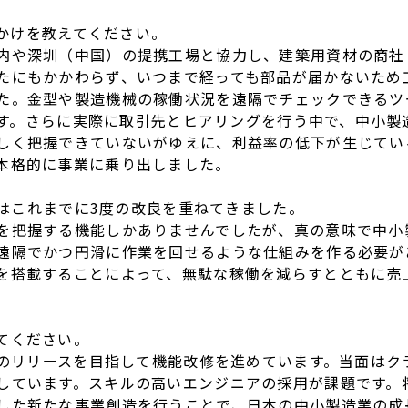
きっかけを教えてください。
内や深圳（中国）の提携工場と協力し、建築用資材の商社
たにもかかわらず、いつまで経っても部品が届かないため
た。金型や製造機械の稼働状況を遠隔でチェックできるツ
点です。さらに実際に取引先とヒアリングを行う中で、中小
しく把握できていないがゆえに、利益率の低下が生じてい
本格的に事業に乗り出しました。
イスはこれまでに3度の改良を重ねてきました。
を把握する機能しかありませんでしたが、真の意味で中小
遠隔でかつ円滑に作業を回せるような仕組みを作る必要が
を搭載することによって、無駄な稼働を減らすとともに売
てください。
プリのリリースを目指して機能改修を進めています。当面は
ています。スキルの高いエンジニアの採用が課題です。将来
した新たな事業創造を行うことで、日本の中小製造業の成