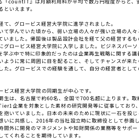
『countIT』は月額利用料が平均で数万円程度からと
るといえます。
経て、グロービス経営大学院に進学されました。
いて学んでいた頃から、弱い立場の人々が強い立場の人々
ていました。帰国後は製品設計会社を経て父の経営するも
にグロービス経営大学院に入学しました。ビジネスパーソ
を学ぶ中で特に印象的だったのは企業再生戦略に関する講
いように常に周囲に目を配ること、そしてチャンスが来た
した。グロービスでの経験を通して、自分の経営者として
ービス経営大学院の同期生が中心です。
期生は、名古屋で約60名、全国で700名超に上ります。
Tier1企業を対象とした素材の研究開発等に従事しており
を抱いていました。日本の未来のために現状に一石を投じ
想いに共感し、2016年の当社設立時に取締役として参画
時間外に開発のマネジメントや知財関係の業務等をサポー
してくれることを期待しています。