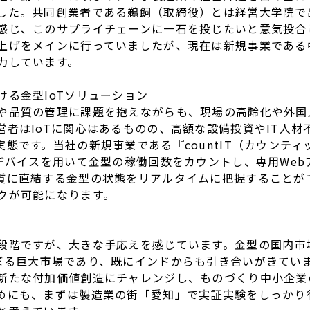
した。共同創業者である鵜飼（取締役）とは経営大学院で
感じ、このサプライチェーンに一石を投じたいと意気投合
上げをメインに行っていましたが、現在は新規事業である中
力しています。
ける金型IoTソリューション
品質の管理に課題を抱えながらも、現場の高齢化や外国
営者はIoTに関心はあるものの、高額な設備投資やIT人材
態です。当社の新規事業である『countIT（カウンテ
Tデバイスを用いて金型の稼働回数をカウントし、専用We
質に直結する金型の状態をリアルタイムに把握することが
クが可能になります。
階ですが、大きな手応えを感じています。金型の国内市場規
る巨大市場であり、既にインドからも引き合いがきています
新たな付加価値創造にチャレンジし、ものづくり中小企業
めにも、まずは製造業の街「愛知」で実証実験をしっかり