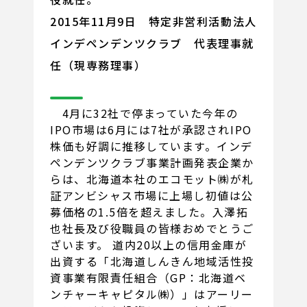
2015年11月9日 特定非営利活動法人
インデペンデンツクラブ 代表理事就
任（現専務理事）
4月に32社で停まっていた今年の
IPO市場は6月には7社が承認されIPO
株価も好調に推移しています。インデ
ペンデンツクラブ事業計画発表企業か
らは、北海道本社のエコモット㈱が札
証アンビシャス市場に上場し初値は公
募価格の1.5倍を超えました。入澤拓
也社長及び役職員の皆様おめでとうご
ざいます。 道内20以上の信用金庫が
出資する「北海道しんきん地域活性投
資事業有限責任組合（GP：北海道ベ
ンチャーキャピタル㈱）」はアーリー