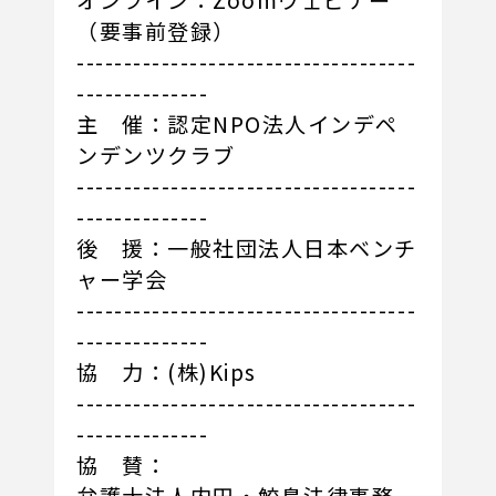
オンライン：Zoomウェビナー
（要事前登録）
------------------------------------
--------------
主 催：認定NPO法人インデペ
ンデンツクラブ
------------------------------------
--------------
後 援：一般社団法人日本ベンチ
ャー学会
------------------------------------
--------------
協 力：(株)Kips
------------------------------------
--------------
協 賛：