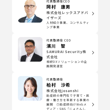
代表取締役CEO
岡村 康男
株式会社レックスアドバ
イザーズ
人材紹介事業、コンサルティ
ング事業
代表取締役 CEO
濱川 智
SAMURAI Security株
式会社
相続DXソリューションの企
画開発運営
代表取締役
柏村 沙希
株式会社josanshi
助産師の専門性で子育て・医
療・働き方を革新する事業の
展開 ①助産師向けWebメ
ディア・SNS「じょさんし