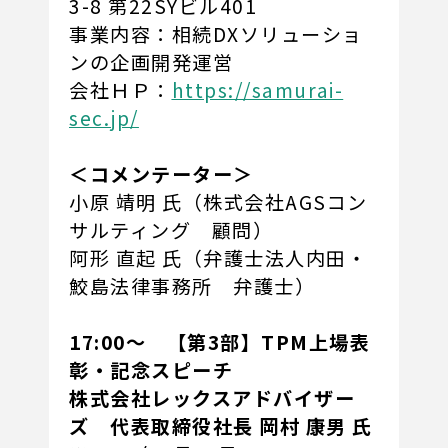
3-8 第22SYビル401
事業内容：相続DXソリューショ
ンの企画開発運営
会社ＨＰ：
https://samurai-
sec.jp/
＜コメンテーター＞
小原 靖明 氏（株式会社AGSコン
サルティング 顧問）
阿形 直起 氏（弁護士法人内田・
鮫島法律事務所 弁護士）
17:00～ 【第3部】TPM上場表
彰・記念スピーチ
株式会社レックスアドバイザー
ズ 代表取締役社長 岡村 康男 氏