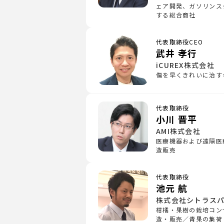
ェア開発、ガソリンス
する総合商社
代表取締役CEO
武井 孝行
iCUREX株式会社
傷を早くきれいに治す
代表取締役
小川 晋平
AMI株式会社
医療機器および遠隔医
造販売
代表取締役
池元 航
株式会社シトラス
柑橘・果樹の栽培コン
造・販売／青果の集荷