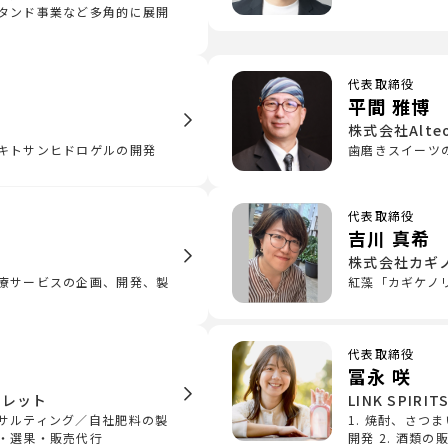
タンド事業など多角的に展開
代表取締役
平間 雅博
株式会社Alte
キトサンヒドロゲルの開発
歯磨きスイーツ
代表取締役
吉川 真希
株式会社カギ
療サービスの企画、開発、製
紅藻「カギケノ
代表取締役
冨永 咲
パレット
LINK SPIR
サルティング／自社肥料の製
1. 焼酎、さつ
・選果・販売代行
開発 2. 酒類の