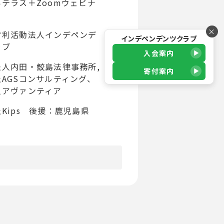
テラス＋Zoomウェビナ
×
営利活動法人インデペンデ
インデペンデンツクラブ
ラブ
入会案内
法人内田・鮫島法律事務所,
寄付案内
AGSコンサルティング、
人アヴァンティア
Kips 後援：鹿児島県