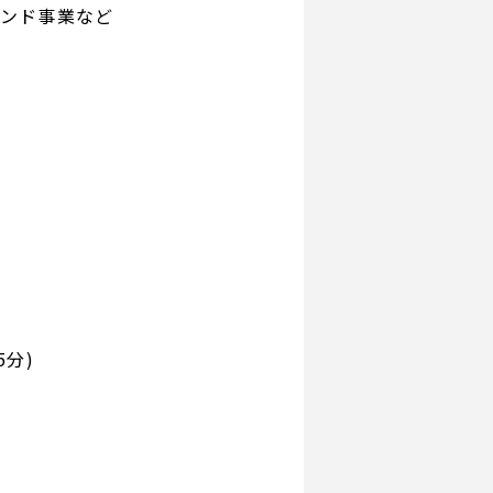
タンド事業など
5分)