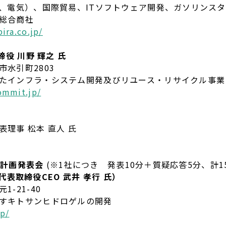
、電気）、国際貿易、ITソフトウェア開発、ガソリンス
合商社
ira.co.jp/
締役 川野 輝之 氏
水引町2803
たインフラ・システム開発及びリユース・リサイクル事業
ommit.jp/
理事 松本 直人 氏
事業計画発表会
(※1社につき 発表10分＋質疑応答5分、計1
（代表取締役CEO 武井 孝行 氏）
-21-40
すキトサンヒドロゲルの開発
jp/