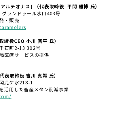
us(アルテオナス) （代表取締役 平間 雅博 氏）
7 グランドゥール水口403号
発・販売
caramelers
表取締役CEO 小川 晋平 氏）
町2-13 302号
隔医療サービスの提供
（代表取締役 吉川 真希 氏）
児ケ水218-1
を活用した畜産メタン削減事業
.com/