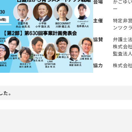
会場
かごゆい
ー
主催
特定非
ンツク
協賛
弁護士
株式会社
監査法
協力
株式会社
した。