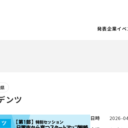
発表企業
イベ
島県
デンツ
日時
2026-04