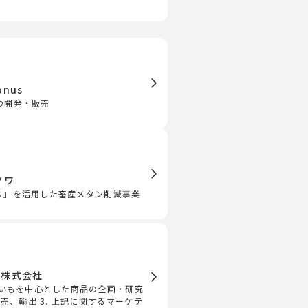
onus
の開発・販売
ノワ
リ」を活用した畜産メタン削減事業
ITS株式会社
まいもを中心とした商品の企画・研究
販売、輸出 3. 上記に関するマーケテ