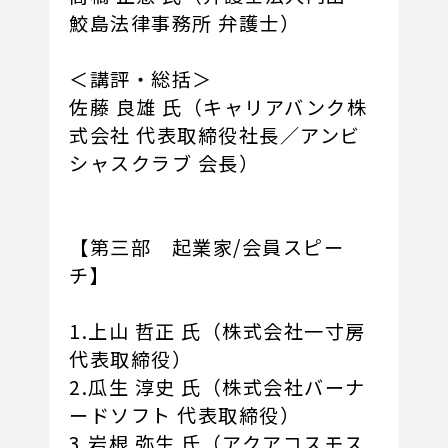
鮫島法律事務所 弁護士）
＜講評・総括＞
佐藤 良雄 氏（キャリアバンク株
式会社 代表取締役社長／アンビ
シャスクラブ 会長）
【第三部 起業家/会員スピー
チ】
1.上山 哲正 氏（株式会社一寸房
代表取締役）
2.瓜生 淳史 氏（株式会社バーナ
ードソフト 代表取締役）
3.岩根 弥生 氏（アクアコスモス