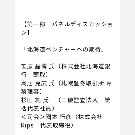
【第一部 パネルディスカッショ
ン】
「北海道ベンチャーへの期待」
笹原 晶博 氏（株式会社北海道銀
行 頭取）
鳥居 克広 氏（札幌証券取引所 専
務理事）
杉田 純 氏 （三優監査法人 統
括代表社員）
＜司会＞國本 行彦（株式会社
Kips 代表取締役）