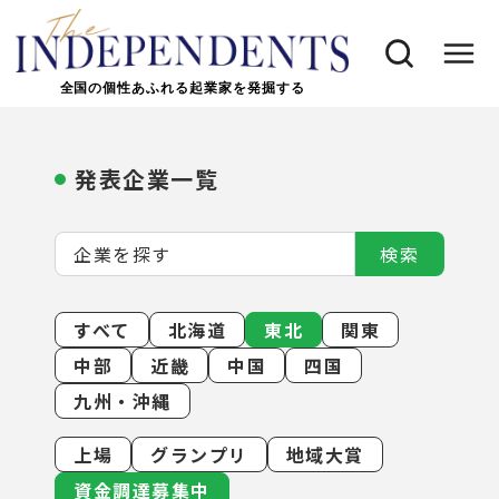
全国の個性あふれる起業家を発掘する
発表企業一覧
検索
すべて
北海道
東北
関東
中部
近畿
中国
四国
九州・沖縄
上場
グランプリ
地域大賞
資金調達募集中