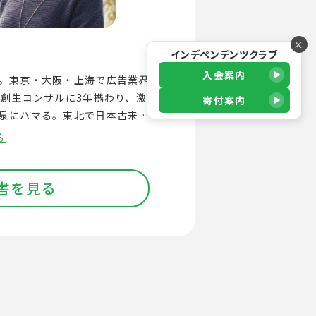
×
インデペンデンツクラブ
入会案内
。東京・大阪・上海で広告業界
方創生コンサルに3年携わり、激
寄付案内
泉にハマる。東北で日本古来の
た湯治に出会い、2019年別府
る
移住、個人事業主として独立。
湯治ぐらし株式会社を設立。 シェ
書を見る
湯治ぐらし」を4軒、湯治リト
施設「七日一巡り」1軒を運
ーソナライズ「健康計測＆湯治
ング」、人と温泉のマッチング
んピタ」を手掛ける。