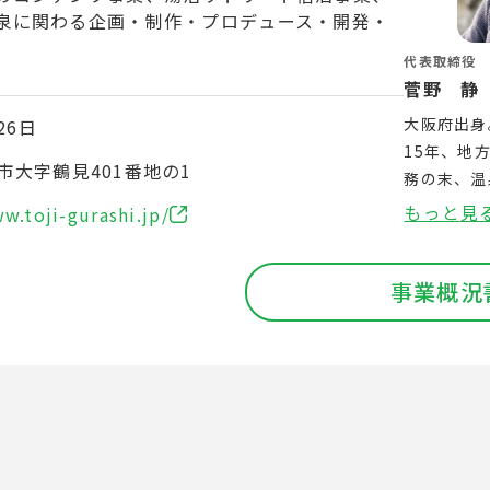
泉に関わる企画・制作・プロデュース・開発・
代表取締役
菅野 静
大阪府出身
26日
15年、地
市大字鶴見401番地の1
務の末、温
養生法だっ
もっと見
w.toji-gurashi.jp/
鉄輪温泉に
2023年
事業概況
アハウス「
リート滞在
営。温泉パ
カウンセリ
アプリ「お