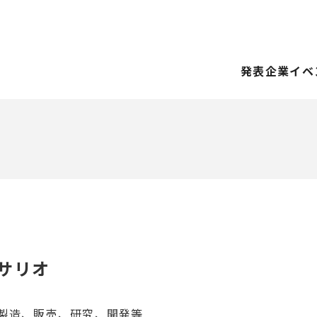
発表企業
イベ
サリオ
製造、販売、研究、開発等