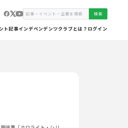
検索
ント
記事
インデペンデンツクラブとは？
ログイン
D照明装置「ホロライト・シリ