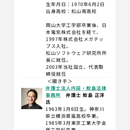
生年月日：1970年6月2日
出身高校：松山南高校
岡山大学工学部卒業後、日
本電気株式会社を経て、
1997年株式会社メガチッ
プス入社。
松山ソフトウェア研究所所
長に就任。
2003年当社設立、代表取
締役就任
＜聞き手＞
弁護士法人内田・鮫島法律
事務所
弁護士 鮫島 正洋
氏
1963年1月8日生。神奈川
県立横浜翠嵐高校卒業。
1985年3月東京工業大学金
属工学科卒業。