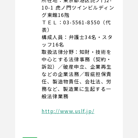
所在地：東京都港区虎ノ門2-
10-1 虎ノ門ツインビルディン
グ東館16階
ＴＥＬ：03-5561-8550（代
表）
構成人員：弁護士34名・スタ
ッフ16名
取扱法律分野：知財・技術を
中心とする法律事務（契約・
訴訟）／破産申立、企業再生
などの企業法務／瑕疵担保責
任、製造物責任、会社法、労
務など、製造業に生起する一
般法律業務
http://www.uslf.jp/