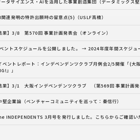
ータサイエンス・AIを活用した事業創造集団（データミックス堅田
I関連発明の特許出願時の留意点(5)（USLF高橋）
果】3/8 第570回 事業計画発表会（オンライン）
イベントスケジュールを公開しました。 → 2024年度年間スケジ
イベントレポート：インデペンデンツクラブ月例会2/5開催「(大
NG!』」
果】3/1 大阪インデペンデンツクラブ （第569回 事業計画
中堅企業論（ベンチャーコミュニティを巡って：秦信行）
The INDEPENDENTS 3月号を発行しました。こちらからご確認