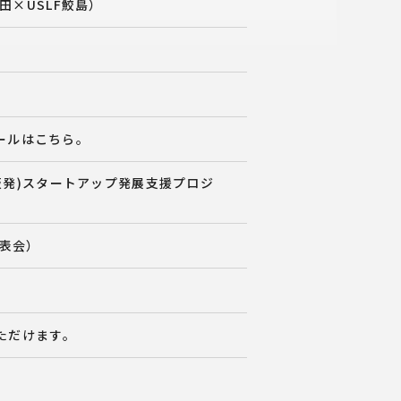
×USLF鮫島）
ュールはこちら。
阪発)スタートアップ発展支援プロジ
発表会）
いただけます。