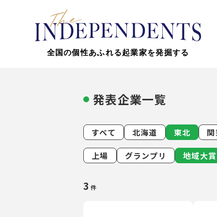
全国の個性あふれる起業家を発掘する
発表企業一覧
すべて
北海道
東北
関
上場
グランプリ
地域大賞
3
件