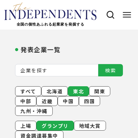
全国の個性あふれる起業家を発掘する
発表企業一覧
検索
すべて
北海道
東北
関東
中部
近畿
中国
四国
九州・沖縄
上場
グランプリ
地域大賞
資金調達募集中