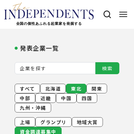
全国の個性あふれる起業家を発掘する
発表企業一覧
検索
すべて
北海道
東北
関東
中部
近畿
中国
四国
九州・沖縄
上場
グランプリ
地域大賞
資金調達募集中